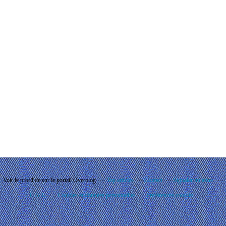
Voir le profil de
sur le portail Overblog
Top articles
Contact
Signaler un abus
C.G.U.
Cookies et données personnelles
Préférences cookies