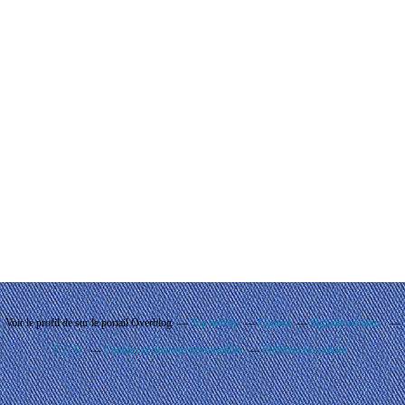
Voir le profil de
sur le portail Overblog
Top articles
Contact
Signaler un abus
C.G.U.
Cookies et données personnelles
Préférences cookies