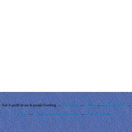
Voir le profil de
sur le portail Overblog
Top articles
Contact
Signaler un abus
C.G.U.
Cookies et données personnelles
Préférences cookies