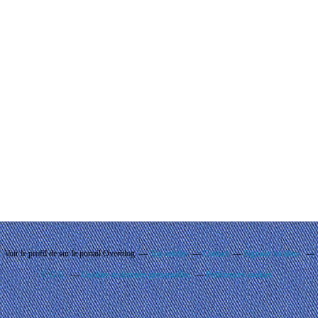
Voir le profil de
sur le portail Overblog
Top articles
Contact
Signaler un abus
C.G.U.
Cookies et données personnelles
Préférences cookies