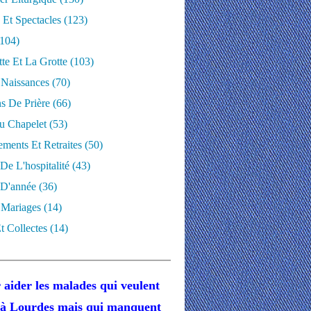
 Et Spectacles
(123)
104)
te Et La Grotte
(103)
 Naissances
(70)
ns De Prière
(66)
u Chapelet
(53)
ments Et Retraites
(50)
 De L'hospitalité
(43)
D'année
(36)
 Mariages
(14)
t Collectes
(14)
 aider les malades
qui veulent
r à Lourdes
mais
qui manquent