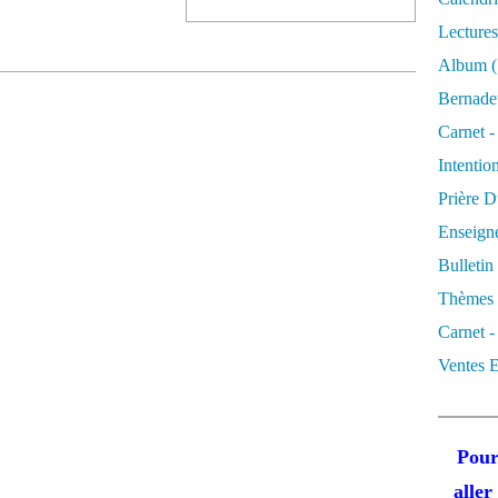
Lectures
Album
(
Bernadet
Carnet -
Intentio
Prière D
Enseigne
Bulletin
Thèmes 
Carnet -
Ventes E
Pour
alle