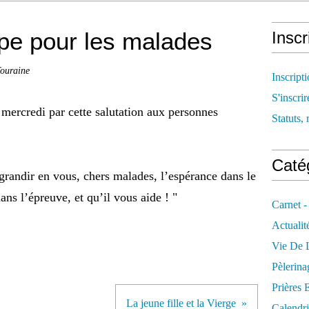
e pour les malades
Inscr
Touraine
Inscript
S'inscrir
mercredi par cette salutation aux personnes
Statuts, 
Catég
randir en vous, chers malades, l’espérance dans le
ans l’épreuve, et qu’il vous aide ! "
Carnet -
Actualit
Vie De L
Pèlerina
Prières 
La jeune fille et la Vierge
Calendri