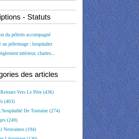
iptions - Statuts
ion du pèlerin accompagné
e au pélerinage : hospitalier
règlement intérieur, chartes...
ories des articles
 Retours Vers Le Père
(436)
és
(403)
'hospitalité De Touraine
(274)
ges
(249)
Et Neuvaines
(194)
er Liturgique
(130)