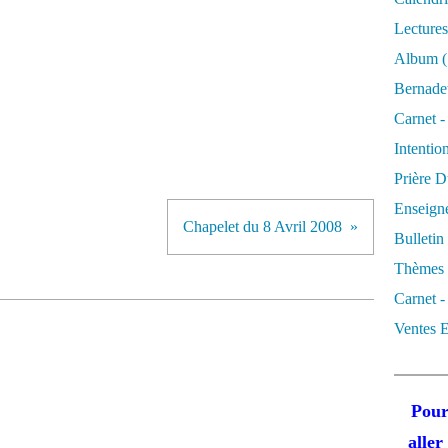
Lectures
Album
(
Bernadet
Carnet -
Intentio
Prière D
Enseigne
Chapelet du 8 Avril 2008
Bulletin
Thèmes 
Carnet -
Ventes E
Pour
alle