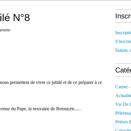
ilé N°8
Inscr
ouraine
Inscript
S'inscrir
Statuts, 
Catég
nous permettent de vivre ce jubilé et de ce préparer à ce
Carnet -
Actualit
Vie De L
venue du Pape, la neuvaine de Retour,etc.....
Pèlerina
Prières 
Calendri