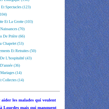
 Et Spectacles
(123)
104)
te Et La Grotte
(103)
 Naissances
(70)
ns De Prière
(66)
u Chapelet
(53)
ments Et Retraites
(50)
 De L'hospitalité
(43)
D'année
(36)
 Mariages
(14)
t Collectes
(14)
 aider les malades
qui veulent
r à Lourdes
mais
qui manquent