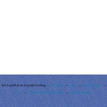
Voir le profil de
sur le portail Overblog
Top articles
Contact
Signaler un abus
C.G.U.
Cookies et données personnelles
Préférences cookies