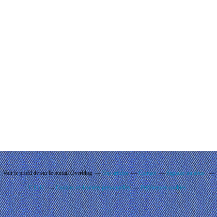
Voir le profil de
sur le portail Overblog
Top articles
Contact
Signaler un abus
C.G.U.
Cookies et données personnelles
Préférences cookies