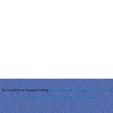
Voir le profil de
sur le portail Overblog
Top articles
Contact
Signaler un abus
C.G.U.
Cookies et données personnelles
Préférences cookies