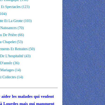
 Et Spectacles
(123)
104)
te Et La Grotte
(103)
 Naissances
(70)
ns De Prière
(66)
u Chapelet
(53)
ments Et Retraites
(50)
 De L'hospitalité
(43)
D'année
(36)
 Mariages
(14)
t Collectes
(14)
 aider les malades
qui veulent
r à Lourdes
mais
qui manquent