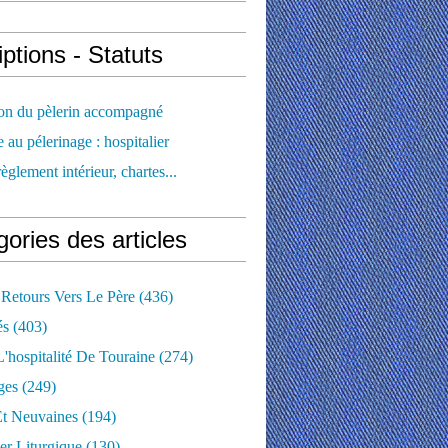
iptions - Statuts
ion du pèlerin accompagné
e au pélerinage : hospitalier
règlement intérieur, chartes...
ories des articles
 Retours Vers Le Père
(436)
és
(403)
'hospitalité De Touraine
(274)
ges
(249)
Et Neuvaines
(194)
er Liturgique
(130)