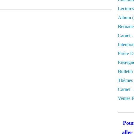
Lectures
Album
(
Bernadet
Carnet -
Intentio
Prière D
Enseigne
Bulletin
Thèmes 
Carnet -
Ventes E
Pour
alle