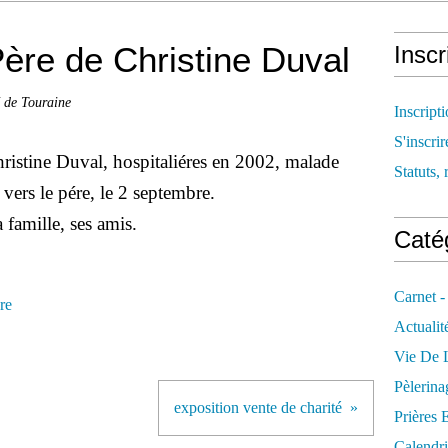
Père de Christine Duval
Inscr
é de Touraine
Inscript
S'inscrir
istine Duval, hospitaliéres en 2002, malade
Statuts, 
vers le pére, le 2 septembre.
 famille, ses amis.
Catég
Carnet -
re
Actualit
Vie De L
Pèlerina
exposition vente de charité
Prières 
Calendri