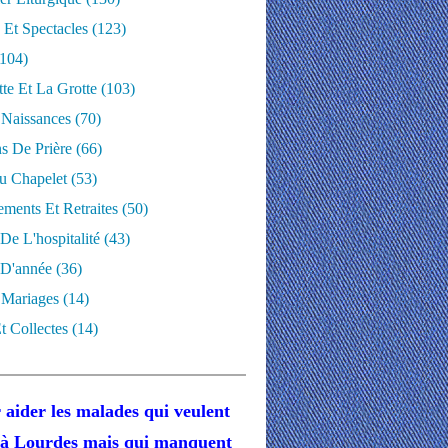
 Et Spectacles
(123)
104)
te Et La Grotte
(103)
 Naissances
(70)
ns De Prière
(66)
u Chapelet
(53)
ments Et Retraites
(50)
 De L'hospitalité
(43)
D'année
(36)
 Mariages
(14)
t Collectes
(14)
 aider les malades
qui veulent
r à Lourdes
mais
qui manquent