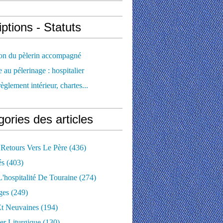
iptions - Statuts
ion du pèlerin accompagné
e au pélerinage : hospitalier
règlement intérieur, chartes...
ories des articles
 Retours Vers Le Père
(436)
és
(403)
'hospitalité De Touraine
(274)
ges
(249)
Et Neuvaines
(194)
er Liturgique
(130)