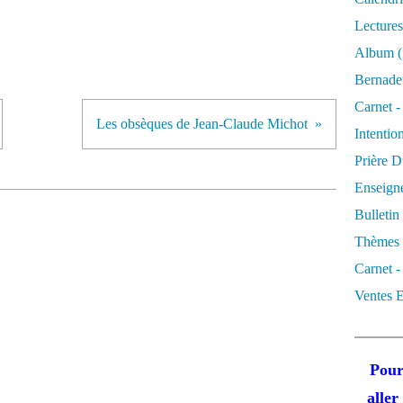
Lectures
Album
(
Bernadet
Carnet -
Les obsèques de Jean-Claude Michot
Intentio
Prière D
Enseigne
Bulletin
Thèmes 
Carnet -
Ventes E
Pour
alle