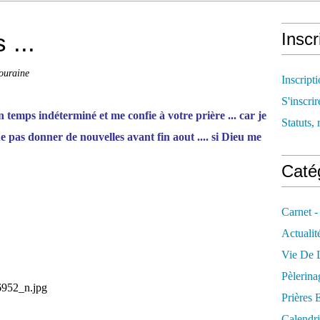
 ...
Inscr
Touraine
Inscript
S'inscrir
n temps indéterminé et me confie à votre prière ... car je
Statuts, 
 ne pas donner de nouvelles avant fin aout .... si Dieu me
Catég
Carnet -
Actualit
Vie De L
Pèlerina
Prières 
Calendri