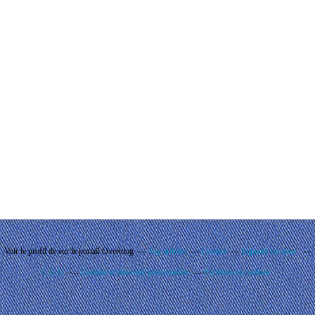
Voir le profil de
sur le portail Overblog
Top articles
Contact
Signaler un abus
C.G.U.
Cookies et données personnelles
Préférences cookies