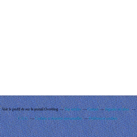
Voir le profil de
sur le portail Overblog
Top articles
Contact
Signaler un abus
C.G.U.
Cookies et données personnelles
Préférences cookies