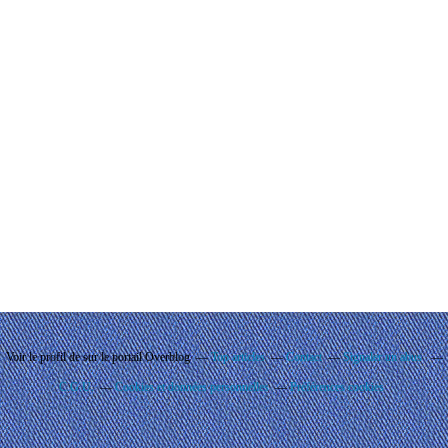
Voir le profil de
sur le portail Overblog
Top articles
Contact
Signaler un abus
C.G.U.
Cookies et données personnelles
Préférences cookies