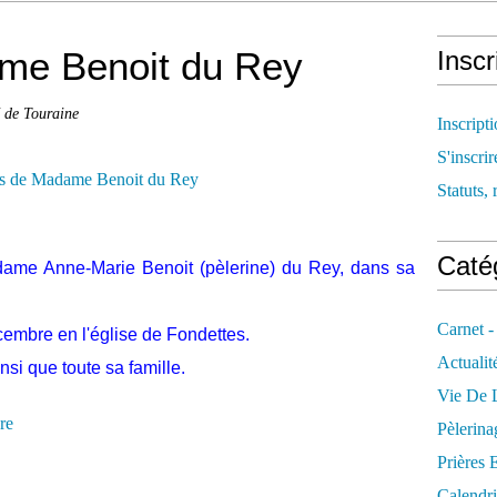
me Benoit du Rey
Inscr
é de Touraine
Inscript
S'inscrir
Statuts, 
Catég
ame Anne-Marie Benoit (pèlerine) du Rey, dans sa
Carnet -
cembre en l'église de Fondettes.
Actualit
si que toute sa famille.
Vie De L
re
Pèlerina
Prières 
Calendri