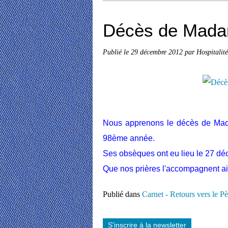
Décès de Mada
Publié le
29 décembre 2012
par Hospitalit
Nous apprenons le décès de Mad
98ème année.
Ses obsèques ont eu lieu le 27 dé
Que nos prières l'accompagnent ain
Publié dans
Carnet - Retours vers le Pè
S'inscrire à la newsletter