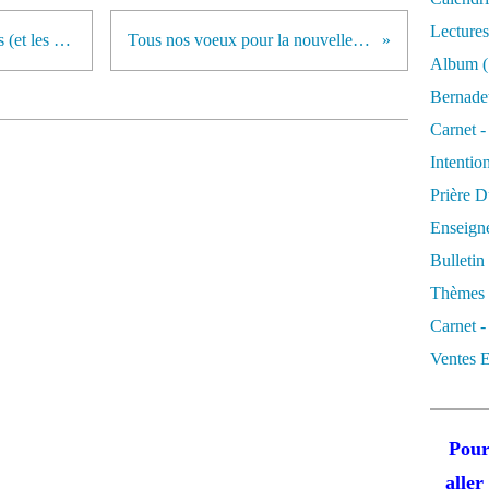
Lectures
La crèche de Bourgueil avec Jésus (et les photos)
Tous nos voeux pour la nouvelle année
Album
(
Bernadet
Carnet -
Intentio
Prière D
Enseigne
Bulletin
Thèmes 
Carnet -
Ventes E
Pour
alle