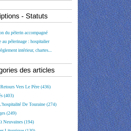
iptions - Statuts
ion du pèlerin accompagné
e au pélerinage : hospitalier
règlement intérieur, chartes...
ories des articles
 Retours Vers Le Père
(436)
és
(403)
'hospitalité De Touraine
(274)
ges
(249)
Et Neuvaines
(194)
er Liturgique
(130)