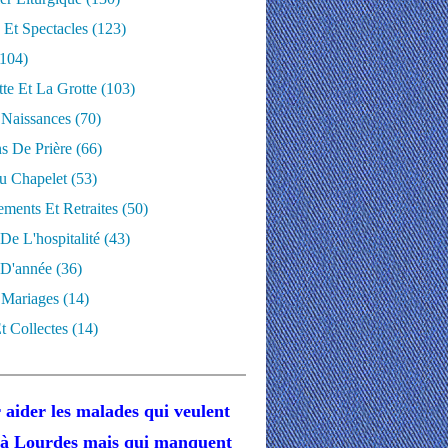
 Et Spectacles
(123)
104)
te Et La Grotte
(103)
 Naissances
(70)
ns De Prière
(66)
u Chapelet
(53)
ments Et Retraites
(50)
 De L'hospitalité
(43)
D'année
(36)
 Mariages
(14)
t Collectes
(14)
 aider les malades
qui veulent
r à Lourdes
mais
qui manquent