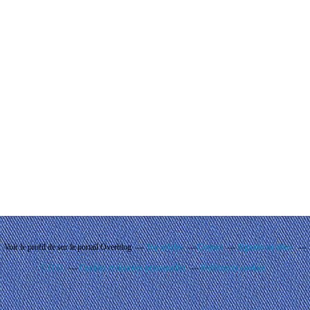
Voir le profil de
sur le portail Overblog
Top articles
Contact
Signaler un abus
C.G.U.
Cookies et données personnelles
Préférences cookies