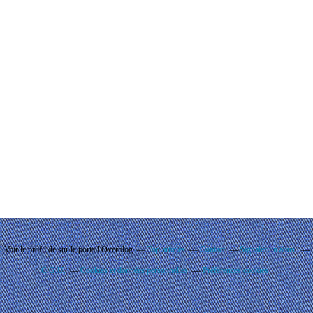
Voir le profil de
sur le portail Overblog
Top articles
Contact
Signaler un abus
C.G.U.
Cookies et données personnelles
Préférences cookies