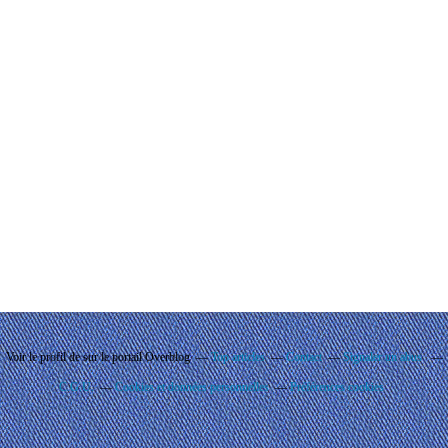
Voir le profil de
sur le portail Overblog
Top articles
Contact
Signaler un abus
C.G.U.
Cookies et données personnelles
Préférences cookies