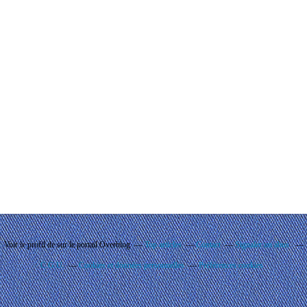
Voir le profil de
sur le portail Overblog
Top articles
Contact
Signaler un abus
C.G.U.
Cookies et données personnelles
Préférences cookies