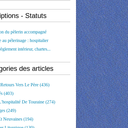
iptions - Statuts
ion du pèlerin accompagné
e au pélerinage : hospitalier
règlement intérieur, chartes...
ories des articles
 Retours Vers Le Père
(436)
és
(403)
'hospitalité De Touraine
(274)
ges
(249)
Et Neuvaines
(194)
er Liturgique
(130)