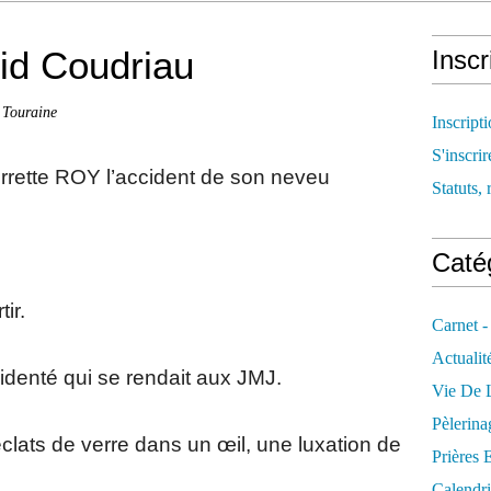
id Coudriau
Inscr
 Touraine
Inscript
S'inscrir
errette ROY l’accident de son neveu
Statuts, 
Catég
ir.
Carnet -
Actualit
cidenté qui se rendait aux JMJ.
Vie De L
Pèlerina
éclats de verre dans un œil, une luxation de
Prières 
Calendri