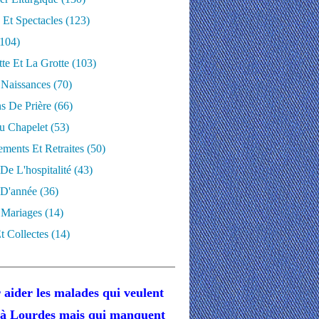
 Et Spectacles
(123)
104)
te Et La Grotte
(103)
 Naissances
(70)
ns De Prière
(66)
u Chapelet
(53)
ments Et Retraites
(50)
 De L'hospitalité
(43)
D'année
(36)
 Mariages
(14)
t Collectes
(14)
 aider les malades
qui veulent
r à Lourdes
mais
qui manquent