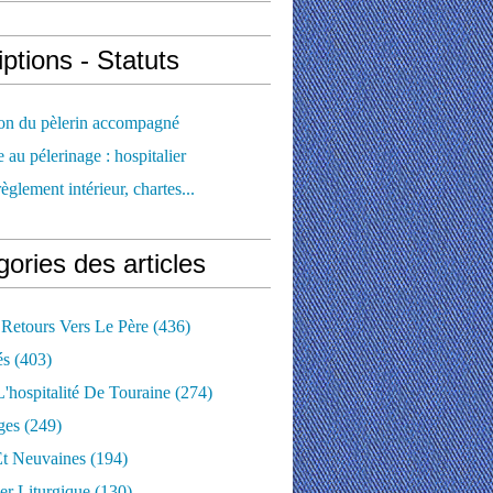
iptions - Statuts
ion du pèlerin accompagné
e au pélerinage : hospitalier
règlement intérieur, chartes...
ories des articles
 Retours Vers Le Père
(436)
és
(403)
'hospitalité De Touraine
(274)
ges
(249)
Et Neuvaines
(194)
er Liturgique
(130)