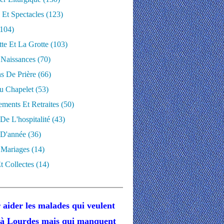
 Et Spectacles
(123)
104)
te Et La Grotte
(103)
 Naissances
(70)
ns De Prière
(66)
u Chapelet
(53)
ments Et Retraites
(50)
 De L'hospitalité
(43)
D'année
(36)
 Mariages
(14)
t Collectes
(14)
 aider les malades
qui veulent
r à Lourdes
mais
qui manquent