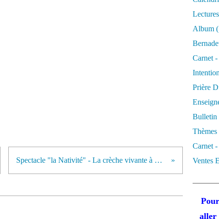
Lectures
Album
(
Bernadet
Carnet -
Intentio
Prière D
Enseigne
Bulletin
Thèmes 
Carnet -
Spectacle "la Nativité" - La crèche vivante à Bourgueil
Ventes E
Pour
alle