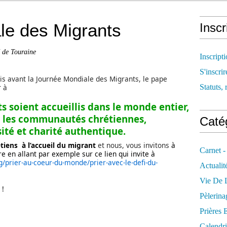
le des Migrants
Inscr
é de Touraine
Inscript
S'inscrir
 avant la Journée Mondiale des Migrants, le pape
r
à
Statuts, 
s soient accueillis dans le monde entier,
 les communautés chrétiennes,
Catég
ité et charité authentique.
étiens à l’accueil du migrant
et nous, vous invitons
à
Carnet -
e en allant par exemple sur ce lien qui invite à
g/prier-au-coeur-du-monde/prier-avec-le-defi-du-
Actualit
Vie De L
 !
Pèlerina
Prières 
Calendri