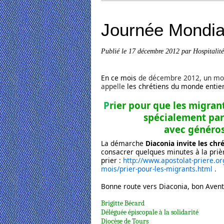
Journée Mondia
Publié le
17 décembre 2012
par Hospitalit
En ce mois
de décembre 2012, un mois
appelle
les chrétiens du monde entie
P
rier pour que les migrant
spécialement par
avec généros
La démarche
Diaconia invite les chr
consacrer quelques minutes à la prièr
prier :
http://www.apostolat-priere.or
mois/prier-pour-les-migrants.html
.
Bonne route vers Diaconia, bon Avent
Brigitte Bécard
Déléguée épiscopale à la solidarité
Diocèse de Tours