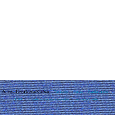
Voir le profil de
sur le portail Overblog
Top articles
Contact
Signaler un abus
C.G.U.
Cookies et données personnelles
Préférences cookies