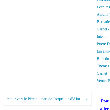
Lectures
Album
(
Bernadet
Carnet -
Intentio
Prière D
Enseigne
Bulletin
Thèmes 
Carnet -
Ventes E
retour vers le Père du mari de Jacqueline d'Almeida
Pour
alle