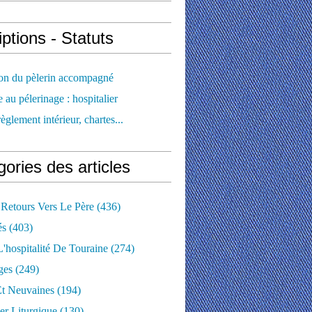
iptions - Statuts
ion du pèlerin accompagné
e au pélerinage : hospitalier
règlement intérieur, chartes...
ories des articles
 Retours Vers Le Père
(436)
és
(403)
'hospitalité De Touraine
(274)
ges
(249)
Et Neuvaines
(194)
er Liturgique
(130)