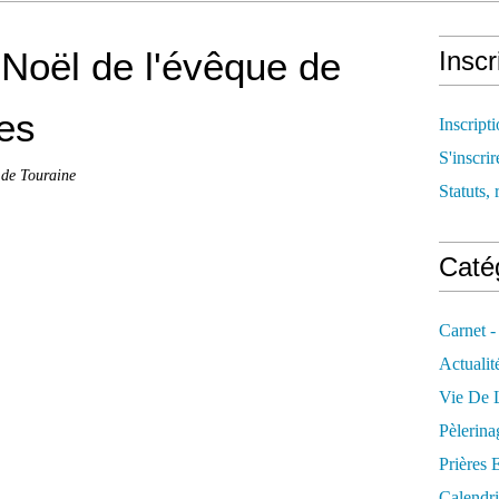
Noël de l'évêque de
Inscr
es
Inscript
S'inscrir
 de Touraine
Statuts, 
Catég
Carnet -
Actualit
Vie De L
Pèlerina
Prières 
Calendri