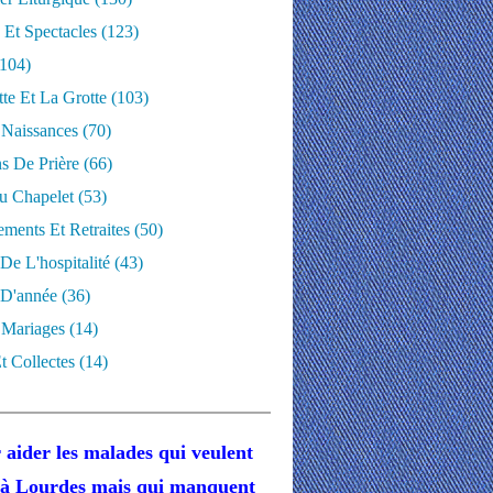
 Et Spectacles
(123)
104)
te Et La Grotte
(103)
 Naissances
(70)
ns De Prière
(66)
u Chapelet
(53)
ments Et Retraites
(50)
 De L'hospitalité
(43)
D'année
(36)
 Mariages
(14)
t Collectes
(14)
 aider les malades
qui veulent
r à Lourdes
mais
qui manquent