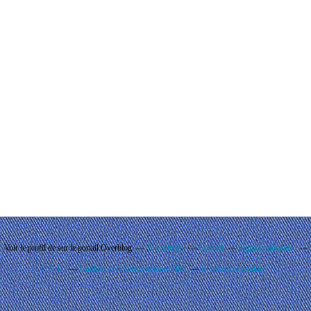
Voir le profil de
sur le portail Overblog
Top articles
Contact
Signaler un abus
C.G.U.
Cookies et données personnelles
Préférences cookies