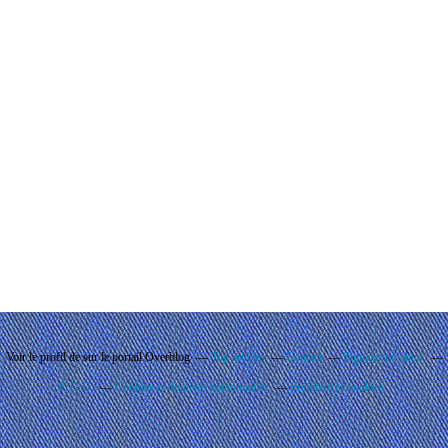
Voir le profil de
sur le portail Overblog
Top articles
Contact
Signaler un abus
C.G.U.
Cookies et données personnelles
Préférences cookies