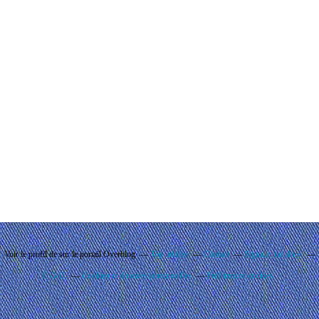
Voir le profil de
sur le portail Overblog
Top articles
Contact
Signaler un abus
C.G.U.
Cookies et données personnelles
Préférences cookies