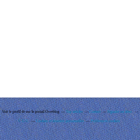
Voir le profil de
sur le portail Overblog
Top articles
Contact
Signaler un abus
C.G.U.
Cookies et données personnelles
Préférences cookies