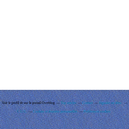
Voir le profil de
sur le portail Overblog
Top articles
Contact
Signaler un abus
C.G.U.
Cookies et données personnelles
Préférences cookies