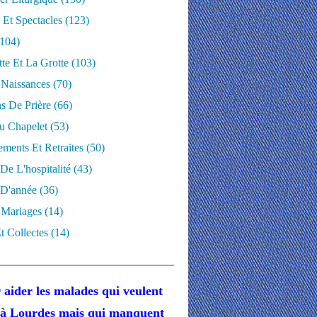
 Et Spectacles
(123)
104)
te Et La Grotte
(103)
 Naissances
(70)
ns De Prière
(66)
u Chapelet
(53)
ments Et Retraites
(50)
 De L'hospitalité
(43)
D'année
(36)
 Mariages
(14)
t Collectes
(14)
 aider les malades
qui veulent
r à Lourdes
mais
qui manquent