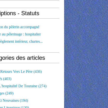
iptions - Statuts
ion du pèlerin accompagné
e au pélerinage : hospitalier
règlement intérieur, chartes...
ories des articles
 Retours Vers Le Père
(436)
és
(403)
'hospitalité De Touraine
(274)
ges
(249)
Et Neuvaines
(194)
er Liturgique
(130)