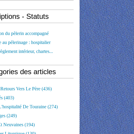
iptions - Statuts
ion du pèlerin accompagné
e au pélerinage : hospitalier
règlement intérieur, chartes...
ories des articles
 Retours Vers Le Père
(436)
és
(403)
'hospitalité De Touraine
(274)
ges
(249)
Et Neuvaines
(194)
er Liturgique
(130)