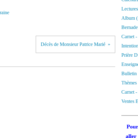
Lectures
raine
Album
(
Bernadet
Carnet -
Décès de Monsieur Patrice Marié
Intentio
Prière D
Enseigne
Bulletin
Thèmes 
Carnet -
Ventes E
Pour
alle