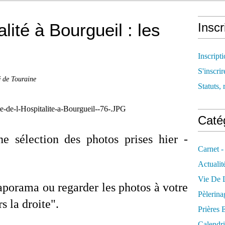
alité à Bourgueil : les
Inscr
Inscript
S'inscrir
é de Touraine
Statuts, 
Catég
e sélection d
es photos prises hier -
Carnet -
Actualit
Vie De L
aporama ou regarder les photos à votre
Pèlerina
s la droite".
Prières 
Calendri