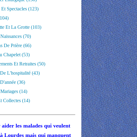
 Et Spectacles
(123)
104)
te Et La Grotte
(103)
 Naissances
(70)
ns De Prière
(66)
u Chapelet
(53)
ments Et Retraites
(50)
 De L'hospitalité
(43)
D'année
(36)
 Mariages
(14)
t Collectes
(14)
 aider les malades
qui veulent
r à Lourdes
mais
qui manquent