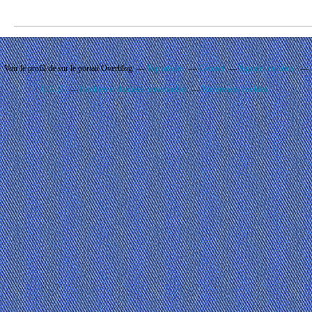
Voir le profil de
sur le portail Overblog
Top articles
Contact
Signaler un abus
C.G.U.
Cookies et données personnelles
Préférences cookies