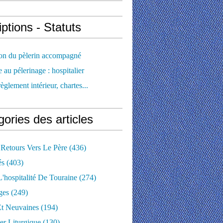
iptions - Statuts
ion du pèlerin accompagné
e au pélerinage : hospitalier
règlement intérieur, chartes...
ories des articles
 Retours Vers Le Père
(436)
és
(403)
'hospitalité De Touraine
(274)
ges
(249)
Et Neuvaines
(194)
er Liturgique
(130)