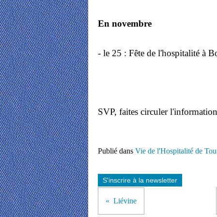
En novembre
- le 25 : Fête de l'hospitalité à 
SVP, faites circuler l'informatio
Publié dans
Vie de l'Hospitalité de Tou
S'inscrire à la newsletter
Liévine