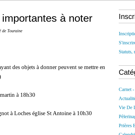
importantes à noter
Inscr
é de Touraine
Inscript
S'inscrir
Statuts, 
ayant des objets à donner peuvent se mettre en
Catég
)
Carnet -
St martin à 18h30
Actualit
Vie De L
gnot à Loches église St Antoine à 10h30
Pèlerina
Prières 
Calendri