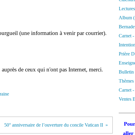
Lectures
Album
(
Bernadet
Bourgueil (une information à venir par courrier).
Carnet -
Intentio
Prière D
Enseigne
n auprès de ceux qui n'ont pas Internet, merci.
Bulletin
Thèmes 
Carnet -
raine
Ventes E
Pour
50° anniversaire de l’ouverture du concile Vatican II
alle