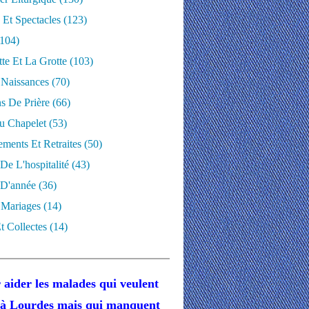
 Et Spectacles
(123)
104)
te Et La Grotte
(103)
 Naissances
(70)
ns De Prière
(66)
u Chapelet
(53)
ments Et Retraites
(50)
 De L'hospitalité
(43)
D'année
(36)
 Mariages
(14)
t Collectes
(14)
 aider les malades
qui veulent
r à Lourdes
mais
qui manquent