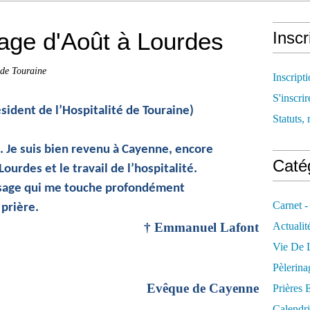
nage d'Août à Lourdes
Inscr
 de Touraine
Inscript
S'inscrir
sident de l’Hospitalité de Touraine)
Statuts, 
 Je suis bien revenu à Cayenne, encore
Catég
ourdes et le travail de l’hospitalité.
ssage qui me touche profondément
Carnet -
prière.
† Emmanuel Lafont
Actualit
Vie De L
Pèlerina
Evêque de Cayenne
Prières 
Calendri