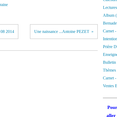
raine
Lectures
Album
(
Bernadet
Carnet -
9 08 2014
Une naissance ...Antoine PEZET
Intentio
Prière D
Enseigne
Bulletin
Thèmes 
Carnet -
Ventes E
Pour
alle