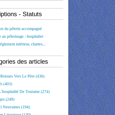
iptions - Statuts
ion du pèlerin accompagné
e au pélerinage : hospitalier
règlement intérieur, chartes...
ories des articles
 Retours Vers Le Père
(436)
és
(403)
'hospitalité De Touraine
(274)
ges
(249)
Et Neuvaines
(194)
er Liturgique
(130)