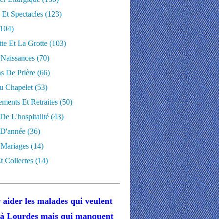
 Et Spectacles
(123)
104)
te Et La Grotte
(103)
 Naissances
(70)
ns De Prière
(66)
u Chapelet
(53)
ments Et Retraites
(50)
 De L'hospitalité
(43)
D'année
(36)
 Mariages
(14)
t Collectes
(14)
 aider les malades
qui veulent
r à Lourdes
mais
qui manquent