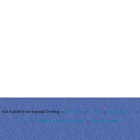
Voir le profil de
sur le portail Overblog
Top articles
Contact
Signaler un abus
C.G.U.
Cookies et données personnelles
Préférences cookies