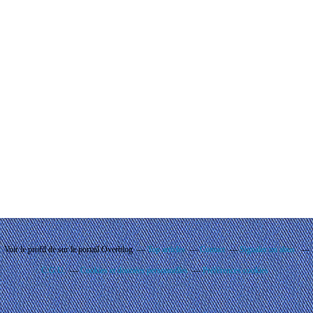
Voir le profil de
sur le portail Overblog
Top articles
Contact
Signaler un abus
C.G.U.
Cookies et données personnelles
Préférences cookies