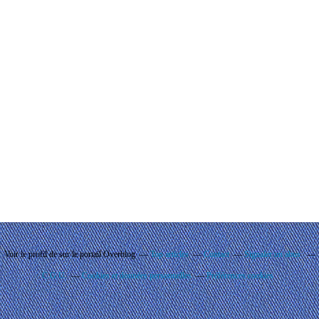
Voir le profil de
sur le portail Overblog
Top articles
Contact
Signaler un abus
C.G.U.
Cookies et données personnelles
Préférences cookies