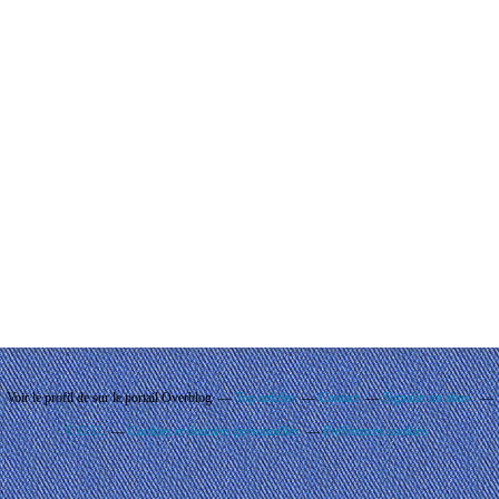
Voir le profil de
sur le portail Overblog
Top articles
Contact
Signaler un abus
C.G.U.
Cookies et données personnelles
Préférences cookies