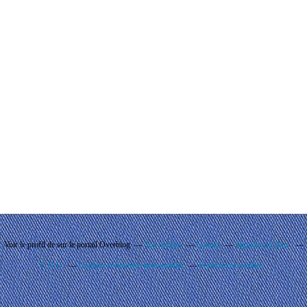
Voir le profil de
sur le portail Overblog
Top articles
Contact
Signaler un abus
C.G.U.
Cookies et données personnelles
Préférences cookies