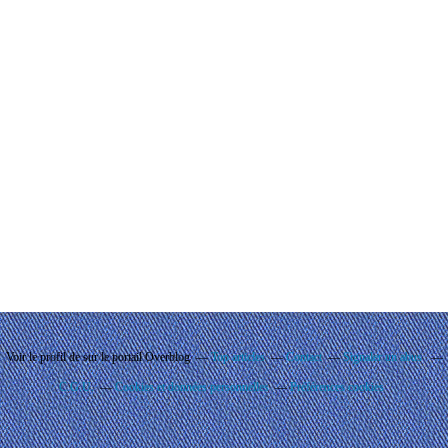
Voir le profil de
sur le portail Overblog
Top articles
Contact
Signaler un abus
C.G.U.
Cookies et données personnelles
Préférences cookies