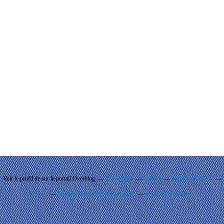
Voir le profil de
sur le portail Overblog
Top articles
Contact
Signaler un abus
C.G.U.
Cookies et données personnelles
Préférences cookies