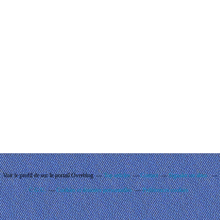
Voir le profil de
sur le portail Overblog
Top articles
Contact
Signaler un abus
C.G.U.
Cookies et données personnelles
Préférences cookies