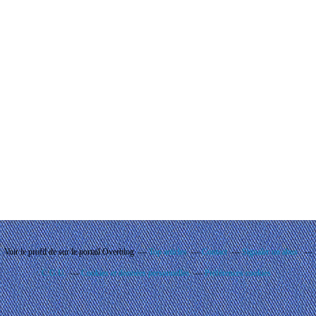
Voir le profil de
sur le portail Overblog
Top articles
Contact
Signaler un abus
C.G.U.
Cookies et données personnelles
Préférences cookies