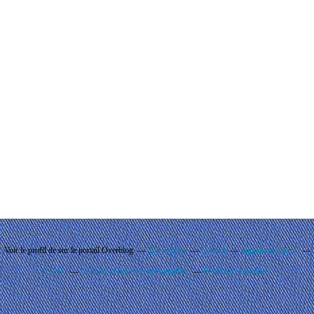
Voir le profil de
sur le portail Overblog
Top articles
Contact
Signaler un abus
C.G.U.
Cookies et données personnelles
Préférences cookies