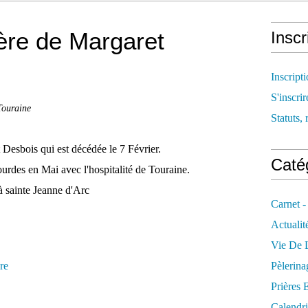
Père de Margaret
Inscr
Inscript
S'inscrir
Touraine
Statuts, 
 Desbois qui est décédée le 7 Février.
Catég
ourdes en Mai avec l'hospitalité de Touraine.
à sainte Jeanne d'Arc
Carnet -
Actualit
Vie De L
re
Pèlerina
Prières 
Calendri