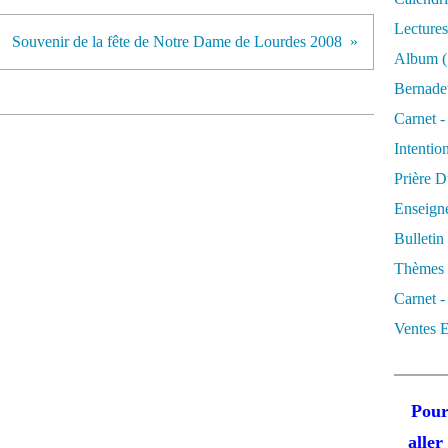
Lectures
Souvenir de la fête de Notre Dame de Lourdes 2008
Album
(
Bernadet
Carnet -
Intentio
Prière D
Enseigne
Bulletin
Thèmes 
Carnet -
Ventes E
Pour
alle