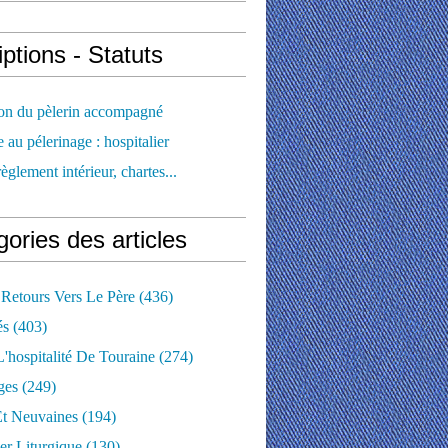
iptions - Statuts
ion du pèlerin accompagné
e au pélerinage : hospitalier
règlement intérieur, chartes...
ories des articles
 Retours Vers Le Père
(436)
és
(403)
'hospitalité De Touraine
(274)
ges
(249)
Et Neuvaines
(194)
er Liturgique
(130)