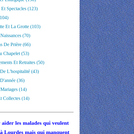
 Et Spectacles
(123)
104)
te Et La Grotte
(103)
 Naissances
(70)
ns De Prière
(66)
u Chapelet
(53)
ments Et Retraites
(50)
 De L'hospitalité
(43)
D'année
(36)
 Mariages
(14)
t Collectes
(14)
 aider les malades
qui veulent
r à Lourdes
mais
qui manquent