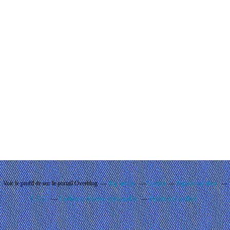
Voir le profil de
sur le portail Overblog
Top articles
Contact
Signaler un abus
C.G.U.
Cookies et données personnelles
Préférences cookies