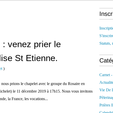
Inscr
Inscript
S'inscrir
: venez prier le
Statuts, 
lise St Etienne.
Catég
et
)
Carnet -
Actualit
nous prions le chapelet avec le groupe du Rosaire en
Vie De L
 Michelet) le 11 décembre 2019 à 17h15. Nous vous invitons
Pèlerina
nde, la France, les vocations...
Prières 
Calendri