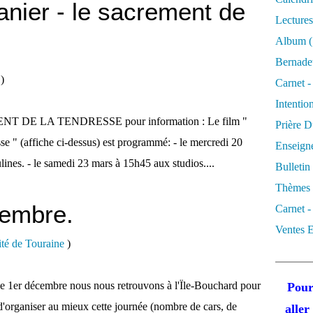
anier - le sacrement de
Lectures
Album
(
Bernadet
)
Carnet -
Intentio
DE LA TENDRESSE pour information : Le film "
Prière D
sse " (affiche ci-dessus) est programmé: - le mercredi 20
Enseigne
ines. - le samedi 23 mars à 15h45 aux studios....
Bulletin
Thèmes 
cembre.
Carnet -
Ventes E
ité de Touraine
)
he 1er décembre nous nous retrouvons à l'Ïle-Bouchard pour
Pour
d'organiser au mieux cette journée (nombre de cars, de
alle