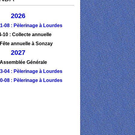
2026
1-08 : Pèlerinage à Lourdes
4-10 : Collecte annuelle
 Fête annuelle à Sonzay
2027
: Assemblée Générale
3-04 : Pèlerinage à Lourdes
0-08 : Pèlerinage à Lourdes