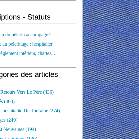
iptions - Statuts
ion du pèlerin accompagné
e au pélerinage : hospitalier
règlement intérieur, chartes...
ories des articles
 Retours Vers Le Père
(436)
és
(403)
'hospitalité De Touraine
(274)
ges
(249)
Et Neuvaines
(194)
er Liturgique
(130)