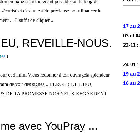
on en ligne est maintenant possible sur le blog de
 sécurisé et c'est une aide précieuse pour financer le
t ... Il suffit de cliquer...
17 au 2
03 et 0
EU, REVEILLE-NOUS.
22-11 :
nes
)
24-01 
19 au 2
mour et d'infini.Viens redonner à ton ouvragela splendeur
16 au 2
a faim de voir des signes... BERGER DE DIEU,
MPS DE TA PROMESSE NOS YEUX REGARDENT
ême avec YouPray ...