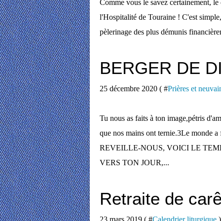
Comme vous le savez certainement, le d
l'Hospitalité de Touraine ! C'est simple,
pèlerinage des plus démunis financièremen
BERGER DE DI
25 décembre 2020 ( #
Prières et neuvai
Tu nous as faits à ton image,pétris d'a
que nos mains ont ternie.3Le monde 
REVEILLE-NOUS, VOICI LE TE
VERS TON JOUR,...
Retraite de car
23 mars 2019 ( #
Calendrier liturgique
)