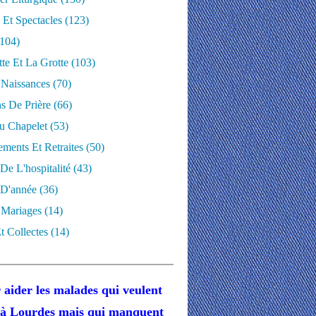
 Et Spectacles
(123)
104)
te Et La Grotte
(103)
 Naissances
(70)
ns De Prière
(66)
u Chapelet
(53)
ments Et Retraites
(50)
 De L'hospitalité
(43)
D'année
(36)
 Mariages
(14)
t Collectes
(14)
 aider les malades
qui veulent
r à Lourdes
mais
qui manquent