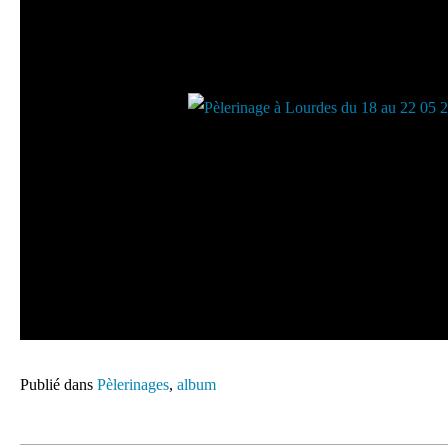
Publié dans
Pèlerinages
,
album