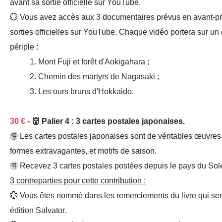
avant
sa sortie officielle sur
YouTube
.
💮 Vous avez
accès aux 3 documentaires
prévus en avant-p
sorties officielles sur
YouTube
. Chaque vidéo portera sur un
périple :
1
.
Mont Fuji
et forêt d'
Aokigahara
;
2
. Chemin des
martyrs de Nagasaki
;
3
. Les
ours bruns
d'Hokkaidō.
30 €
- 👹 Palier 4 : 3 cartes postales japonaises.
🉐 Les
cartes postales japonaises
sont de véritables œuvres d'
formes extravagantes, et motifs de saison.
🉐 Recevez 3 cartes postales
postées depuis le pays du Sole
3 contreparties pour cette contribution :
💮 Vous êtes
nommé
dans les
remerciements
du
livre
qui ser
édition Salvator
.