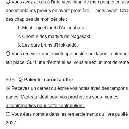
💮 Vous avez
accès
à l'
interview bilan
de mon périple en
ava
documentaires
prévus en
avant-
première
,
1 mois
avant. Chaq
des chapitres de mon périple :
1
.
Mont Fuji
et forêt d'
Aokigahara
;
2
. Chemin des
martyrs de Nagasaki
;
3
. Les
ours bruns
d'Hokkaidō.
💮 Vous recevrez une
enveloppe
postée au Japon
contenant
sur place. Sur l’une d’entre elles, vous aurez
un mot de reme
80 €
- 👹
Palier 5 : carnet à offrir
🉐 Recevez
un carnet
où écrire vos
notes
avec des tampons 
pages.
Cadeau idéal
pour vos proches ou vous-mêmes !
3 contreparties pour cette contribution :
💮 Vous êtes
nommé
dans les
remerciements du livre
publié
2027
.