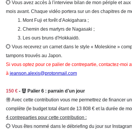
💮 Vous avez
accès
à l'
interview bilan
de mon périple et aux
mois avant
. Chaque vidéo portera sur un des chapi
1
.
Mont Fuji
et forêt d'
Aokigahara
;
2
. Chemin des
martyrs de Nagasaki
;
3
. Les
ours bruns
d'Hokkaidō.
💮 Vous recevrez
un carnet
dans le
style « Moleskine »
compo
tampons
trouvés au Japon.
Si vous optez pour ce palier de contrepartie, contactez-moi a
à
jeanson.alexis@protonmail.com
150 €
- 👹 Palier 6 : parrain d’un jour
🉐 Avec
cette contribution
vous me permettrez de
financer u
complète
(le
budget total étant de 13 808 € et la durée de mo
4 cont
reparties
pour cette contribution :
💮 Vous êtes
nommé
dans le
débriefing
du jour sur
Instagram