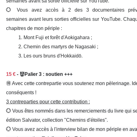
semaines
avant sa sortie officielle sur YouTube.
💮 Vous avez accès à
2 des 3 documentaires
prév
semaines avant leurs sorties officielles
sur YouTube. Chaque
chapitres de mon périple :
1
.
Mont Fuji
et forêt d'
Aokigahara
;
2
. Chemin des
martyrs de Nagasaki
;
3
. Les
ours bruns
d'Hokkaidō.
15 €
- 👹Palier 3 : soutien +++
🉐 Avec cette contrepartie v
ous soutenez mon pèlerinage
. I
conséquents !
3 contreparties
pour cette contribution :
💮 Vous êtes
nommés
dans les
remerciements
du
livre
qui s
édition Salvator, collection "Chemins d'étoiles".
💮 Vous avez
accès
à l'
interview bilan
de mon périple en
ava