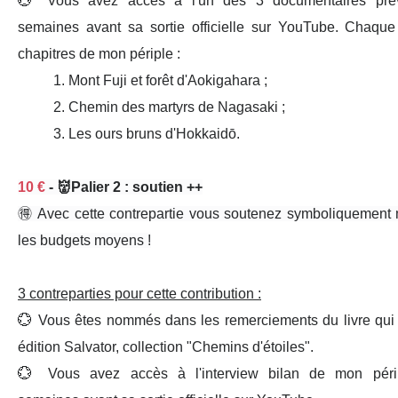
💮 Vous avez
accès à l'un des
3 documentaires pr
semaines
avant
sa sortie officielle sur
YouTube
. Chaque
chapitres de mon périple :
1
.
Mont Fuji
et forêt d'
Aokigahara
;
2
. Chemin des
martyrs de Nagasaki
;
3
. Les
ours bruns
d'Hokkaidō.
10 €
- 👹Palier 2 : soutien ++
🉐 Avec cette contrepartie vous
soutenez symboliquement
m
les
budgets moyens
!
3 contreparties
pour cette contribution :
💮 Vous êtes
nommés
dans les
remerciements
du
livre
qui
édition Salvator, collection "Chemins d'étoiles".
💮 Vous avez
accès à l'interview bilan
de mon périp